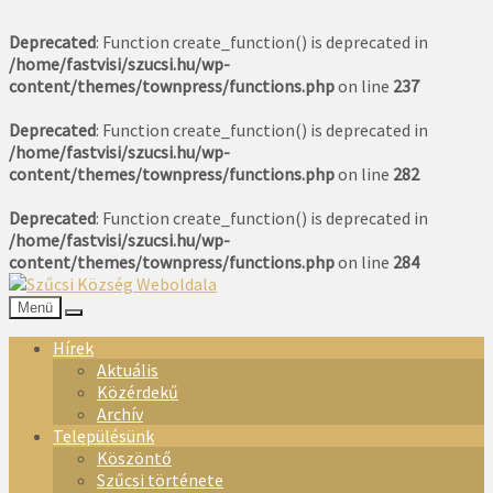
Deprecated
: Function create_function() is deprecated in
/home/fastvisi/szucsi.hu/wp-
content/themes/townpress/functions.php
on line
237
Deprecated
: Function create_function() is deprecated in
/home/fastvisi/szucsi.hu/wp-
content/themes/townpress/functions.php
on line
282
Deprecated
: Function create_function() is deprecated in
/home/fastvisi/szucsi.hu/wp-
content/themes/townpress/functions.php
on line
284
Menü
Hírek
Aktuális
Közérdekű
Archív
Településünk
Köszöntő
Szűcsi története