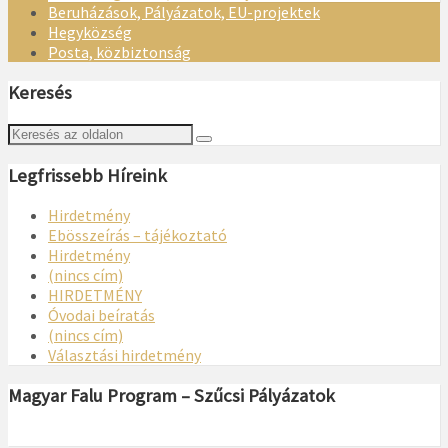
Beruházások, Pályázatok, EU-projektek
Hegyközség
Posta, közbiztonság
Keresés
Legfrissebb Híreink
Hirdetmény
Ebösszeírás – tájékoztató
Hirdetmény
(nincs cím)
HIRDETMÉNY
Óvodai beíratás
(nincs cím)
Választási hirdetmény
Magyar Falu Program – Szűcsi Pályázatok