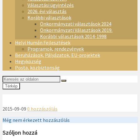
Választási ügyintézés
2026. évi választás
Korábbi választások
Önkormányzati választások 2024
Önkormányzati Választások 2019.
Korábbi választások 2014-1998
Helyi Humán Fejlesztések
Programok, rendezvények
Beruházások, Pályázatok, EU-projektek
Hegyközség
Posta, közbiztonság
Térkép
2015-09-09
0 hozzászólás
Még nem érkezett hozzászólás
Szóljon hozzá