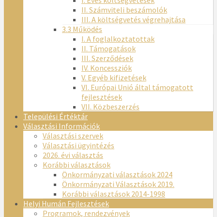
I. Éves költségvetések
II. Számviteli beszámolók
III. A költségvetés végrehajtása
3.3 Működés
I. A foglalkoztatottak
II. Támogatások
III. Szerződések
IV. Koncessziók
V. Egyéb kifizetések
VI. Európai Unió által támogatott
fejlesztések
VII. Közbeszerzés
Települési Értéktár
Választási Információk
Választási szervek
Választási ügyintézés
2026. évi választás
Korábbi választások
Önkormányzati választások 2024
Önkormányzati Választások 2019.
Korábbi választások 2014-1998
Helyi Humán Fejlesztések
Programok, rendezvények