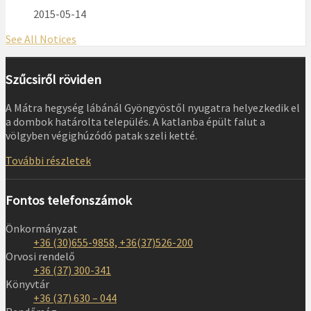
2015-05-14
See All Notices
Szűcsiről röviden
A Mátra hegység lábánál Gyöngyöstől nyugatra helyezkedik el
a dombok határolta település. A katlanba épült falut a
völgyben végighúzódó patak szeli ketté.
További részletek
Fontos telefonszámok
Önkormányzat
+36 (30)655-9858, +36(37)526-200
Orvosi rendelő
+36 (37) 300-341
Könyvtár
+36 (37) 630 – 044