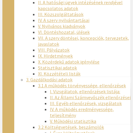
II. A hatósági ügyek intézésének rendjével
kapcsolatos adatok
III. Közszolgáltatások
IV. A szerv nyilvántartásai
V. Nyilvános kiadványok
VI. Döntéshozatal, ülések
VII. A szerv döntései, koncepciók, tervezetek,
javaslatok
VIII. Pályázatok
IX. Hirdetmények
X. Közérdekű adatok igénylése
Statisztikai adatok
XI. Közzétételi listák
3. Gazdálkodási adatok
3.1 A működés törvényessége, ellenőrzések
I. Vizsgálatok, ellenőrzések listája:
II. Az Állami Számvevőszék ellenőrzései
III. Egyéb ellenőrzések, vizsgálatok
IV. A működés eredményessége,
teljesítmény
V. Működési statisztika
3.2 Költségvetések, beszámolók