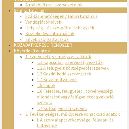
A működő civil szervezeteink
Szolgáltatások
Szálláslehetőségek / Falusi turizmus
Vendéglátóhelyek
Helyi cég – és szolgáltatáshegyzék
Közlekedési információk
Egyéb szolgáltatások
KÖZADATKERESŐ RENDSZER
Közérdekű adatok
1. Szervezeti, személyzeti adatok
1.1 Kapcsolat, szervezet, vezetők
1.2 A felügyelt költségvetési szervek
1.3 Gazdálkodó szervezetek
1.4 Közalapítványok
1.5 Lapok
1.6 Felettes, felügyeleti, törvényességi
ellenőrzést vagy felügyeletet gyakorló
szervek
1.7 Költségvetési szervek
2. Tevékenységre, működésre vonatkozó adatok
I. A szerv alaptevékenysége, feladat- és
hatásköre