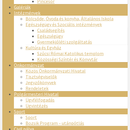
Pincesor
Galériák
Intézmények
Bölcsőde, Óvoda és konyha, Általános Iskola
Egészségügy és Szociális intézmények
Családsegítés
Egészségügy
Gyermekjóléti szolgáltatás
Kultúra és Egyház
Szűcsi Római Katolikus templom
Közösségi Színtér és Könyvtár
Önkormányzat
Közös Önkormányzati Hivatal
Tisztségviselők
Jegyzőkönyvek
Rendeletek
Polgármesteri Hivatal
Ügyfélfogadás
Ügyintézés
Sport
Sport
Bozsik Program – utánpótlás
Civil pálya