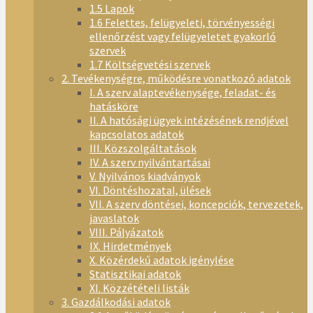
1.5 Lapok
1.6 Felettes, felügyeleti, törvényességi
ellenőrzést vagy felügyeletet gyakorló
szervek
1.7 Költségvetési szervek
2. Tevékenységre, működésre vonatkozó adatok
I. A szerv alaptevékenysége, feladat- és
hatásköre
II. A hatósági ügyek intézésének rendjével
kapcsolatos adatok
III. Közszolgáltatások
IV. A szerv nyilvántartásai
V. Nyilvános kiadványok
VI. Döntéshozatal, ülések
VII. A szerv döntései, koncepciók, tervezetek,
javaslatok
VIII. Pályázatok
IX. Hirdetmények
X. Közérdekű adatok igénylése
Statisztikai adatok
XI. Közzétételi listák
3. Gazdálkodási adatok