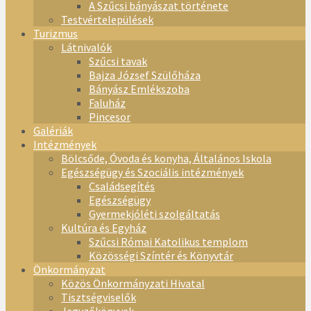
A Szűcsi bányászat története
Testvértelepülések
Turizmus
Látnivalók
Szűcsi tavak
Bajza József Szülőháza
Bányász Emlékszoba
Faluház
Pincesor
Galériák
Intézmények
Bölcsőde, Óvoda és konyha, Általános Iskola
Egészségügy és Szociális intézmények
Családsegítés
Egészségügy
Gyermekjóléti szolgáltatás
Kultúra és Egyház
Szűcsi Római Katolikus templom
Közösségi Színtér és Könyvtár
Önkormányzat
Közös Önkormányzati Hivatal
Tisztségviselők