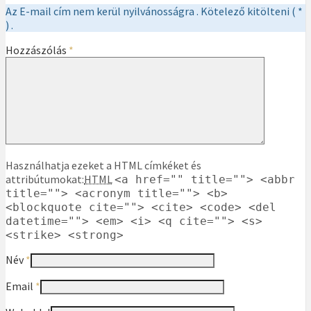
Az E-mail cím nem kerül nyilvánosságra . Kötelező kitölteni ( *
) .
Hozzászólás
*
Használhatja ezeket a HTML címkéket és
attribútumokat:
HTML
<a href="" title=""> <abbr
title=""> <acronym title=""> <b>
<blockquote cite=""> <cite> <code> <del
datetime=""> <em> <i> <q cite=""> <s>
<strike> <strong>
Név
*
Email
*