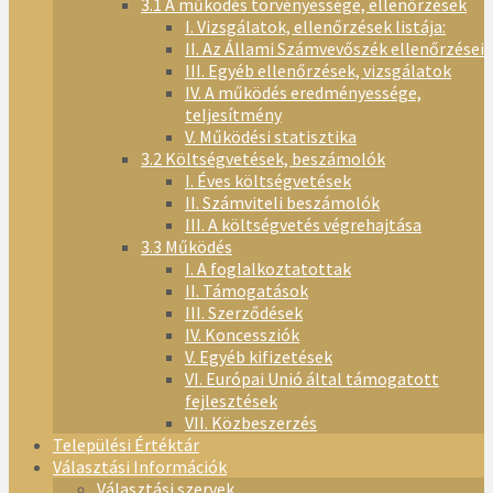
3.1 A működés törvényessége, ellenőrzések
I. Vizsgálatok, ellenőrzések listája:
II. Az Állami Számvevőszék ellenőrzései
III. Egyéb ellenőrzések, vizsgálatok
IV. A működés eredményessége,
teljesítmény
V. Működési statisztika
3.2 Költségvetések, beszámolók
I. Éves költségvetések
II. Számviteli beszámolók
III. A költségvetés végrehajtása
3.3 Működés
I. A foglalkoztatottak
II. Támogatások
III. Szerződések
IV. Koncessziók
V. Egyéb kifizetések
VI. Európai Unió által támogatott
fejlesztések
VII. Közbeszerzés
Települési Értéktár
Választási Információk
Választási szervek