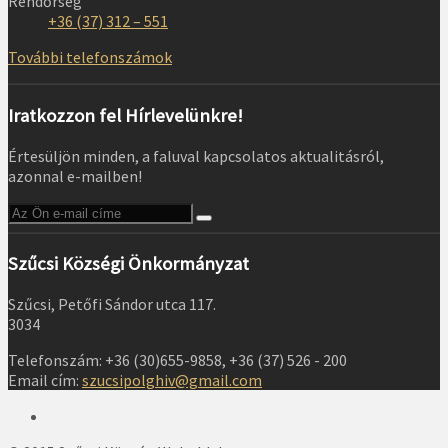
Rendőrség
+36 (37) 312 – 551
További telefonszámok
Iratkozzon fel Hírlevelünkre!
Értesüljön minden, a faluval kapcsolatos aktualitásról,
azonnal e-mailben!
Szűcsi Községi Önkormányzat
Szűcsi, Petőfi Sándor utca 117.
3034
Telefonszám: +36 (30)655-9858, +36 (37) 526 - 200
Email cím:
szucsipolghiv@gmail.com