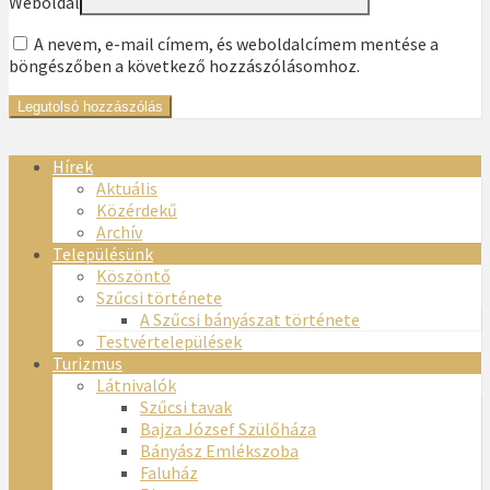
Weboldal
A nevem, e-mail címem, és weboldalcímem mentése a
böngészőben a következő hozzászólásomhoz.
Hírek
Aktuális
Közérdekű
Archív
Településünk
Köszöntő
Szűcsi története
A Szűcsi bányászat története
Testvértelepülések
Turizmus
Látnivalók
Szűcsi tavak
Bajza József Szülőháza
Bányász Emlékszoba
Faluház