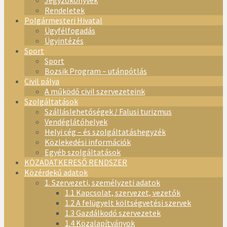
Jegyzőkönyvek
Rendeletek
Polgármesteri Hivatal
Ügyfélfogadás
Ügyintézés
Sport
Sport
Bozsik Program – utánpótlás
Civil pálya
A működő civil szervezeteink
Szolgáltatások
Szálláslehetőségek / Falusi turizmus
Vendéglátóhelyek
Helyi cég – és szolgáltatáshegyzék
Közlekedési információk
Egyéb szolgáltatások
KÖZADATKERESŐ RENDSZER
Közérdekű adatok
1. Szervezeti, személyzeti adatok
1.1 Kapcsolat, szervezet, vezetők
1.2 A felügyelt költségvetési szervek
1.3 Gazdálkodó szervezetek
1.4 Közalapítványok