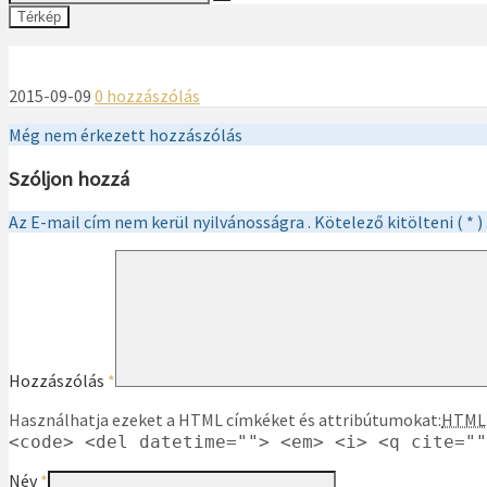
Térkép
2015-09-09
0 hozzászólás
Még nem érkezett hozzászólás
Szóljon hozzá
Az E-mail cím nem kerül nyilvánosságra . Kötelező kitölteni ( * ) 
Hozzászólás
*
Használhatja ezeket a HTML címkéket és attribútumokat:
HTML
<code> <del datetime=""> <em> <i> <q cite=""
Név
*