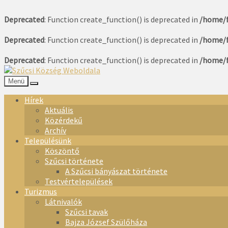
Deprecated
: Function create_function() is deprecated in
/home/f
Deprecated
: Function create_function() is deprecated in
/home/f
Deprecated
: Function create_function() is deprecated in
/home/f
Menü
Hírek
Aktuális
Közérdekű
Archív
Településünk
Köszöntő
Szűcsi története
A Szűcsi bányászat története
Testvértelepülések
Turizmus
Látnivalók
Szűcsi tavak
Bajza József Szülőháza