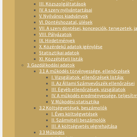
III. Közszolgáltatások
IV. A szerv nyilvántartásai
V. Nyilvános kiadványok
VI. Döntéshozatal, ülések
VII. A szerv döntései, koncepciók, tervezetek, j
VIII. Pályázatok
IX. Hirdetmények
X. Közérdekű adatok igénylése
Statisztikai adatok
XI. Közzétételi listák
3. Gazdálkodási adatok
3.1 A működés törvényessége, ellenőrzések
I. Vizsgálatok, ellenőrzések listája:
II. Az Állami Számvevőszék ellenőrzései
III. Egyéb ellenőrzések, vizsgálatok
IV. A működés eredményessége, teljesít
V. Működési statisztika
3.2 Költségvetések, beszámolók
I. Éves költségvetések
II. Számviteli beszámolók
III. A költségvetés végrehajtása
3.3 Működés