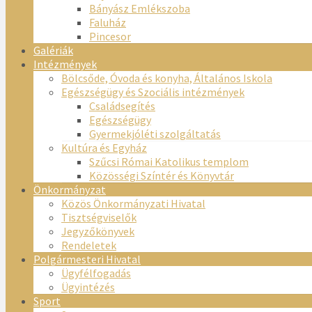
Bányász Emlékszoba
Faluház
Pincesor
Galériák
Intézmények
Bölcsőde, Óvoda és konyha, Általános Iskola
Egészségügy és Szociális intézmények
Családsegítés
Egészségügy
Gyermekjóléti szolgáltatás
Kultúra és Egyház
Szűcsi Római Katolikus templom
Közösségi Színtér és Könyvtár
Önkormányzat
Közös Önkormányzati Hivatal
Tisztségviselők
Jegyzőkönyvek
Rendeletek
Polgármesteri Hivatal
Ügyfélfogadás
Ügyintézés
Sport