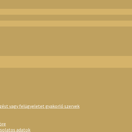
rzést vagy felügyeletet gyakorló szervek
öre
csolatos adatok