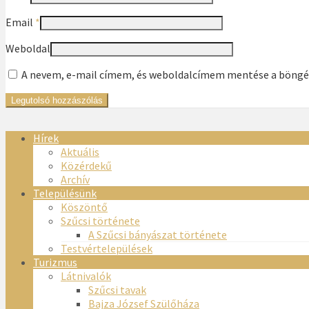
Email
*
Weboldal
A nevem, e-mail címem, és weboldalcímem mentése a böng
Hírek
Aktuális
Közérdekű
Archív
Településünk
Köszöntő
Szűcsi története
A Szűcsi bányászat története
Testvértelepülések
Turizmus
Látnivalók
Szűcsi tavak
Bajza József Szülőháza