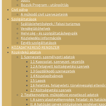
Sport
Bozsik Program – utánpótlás
Civil pálya
A működő civil szervezeteink
Szolgáltatások
Szálláslehetőségek / Falusi turizmus
Vendéglátóhelyek
Helyi cég – és szolgáltatáshegyzék
Közlekedési információk
Egyéb szolgáltatások
KÖZADATKERESŐ RENDSZER
Közérdekű adatok
1. Szervezeti, személyzeti adatok
1.1 Kapcsolat, szervezet, vezetők
1.2 A felügyelt költségvetési szervek
1.3 Gazdálkodó szervezetek
1.4 Közalapítványok
1.5 Lapok
1.6 Felettes, felügyeleti, törvényességi ellenő
1.7 Költségvetési szervek
2. Tevékenységre, működésre vonatkozó adatok
I. A szerv alaptevékenysége, feladat- és hatásk
II. A hatósági ügyek intézésének rendjével kap