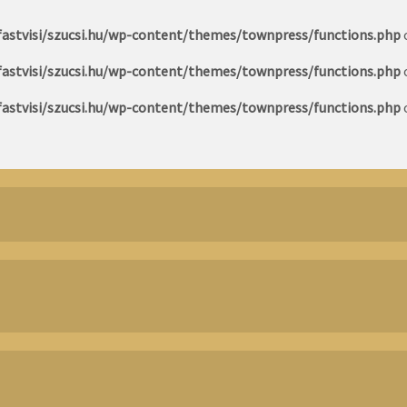
astvisi/szucsi.hu/wp-content/themes/townpress/functions.php
astvisi/szucsi.hu/wp-content/themes/townpress/functions.php
astvisi/szucsi.hu/wp-content/themes/townpress/functions.php