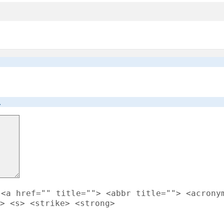
.
<a href="" title=""> <abbr title=""> <acrony
> <s> <strike> <strong>