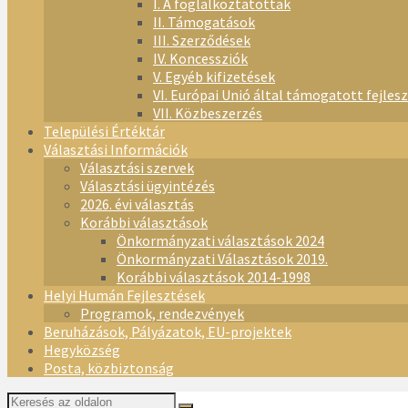
I. A foglalkoztatottak
II. Támogatások
III. Szerződések
IV. Koncessziók
V. Egyéb kifizetések
VI. Európai Unió által támogatott fejles
VII. Közbeszerzés
Települési Értéktár
Választási Információk
Választási szervek
Választási ügyintézés
2026. évi választás
Korábbi választások
Önkormányzati választások 2024
Önkormányzati Választások 2019.
Korábbi választások 2014-1998
Helyi Humán Fejlesztések
Programok, rendezvények
Beruházások, Pályázatok, EU-projektek
Hegyközség
Posta, közbiztonság