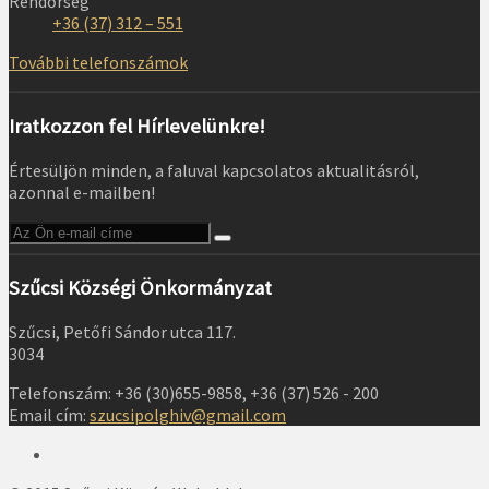
Rendőrség
+36 (37) 312 – 551
További telefonszámok
Iratkozzon fel Hírlevelünkre!
Értesüljön minden, a faluval kapcsolatos aktualitásról,
azonnal e-mailben!
Szűcsi Községi Önkormányzat
Szűcsi, Petőfi Sándor utca 117.
3034
Telefonszám: +36 (30)655-9858, +36 (37) 526 - 200
Email cím:
szucsipolghiv@gmail.com