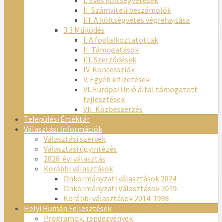
I. Éves költségvetések
II. Számviteli beszámolók
III. A költségvetés végrehajtása
3.3 Működés
I. A foglalkoztatottak
II. Támogatások
III. Szerződések
IV. Koncessziók
V. Egyéb kifizetések
VI. Európai Unió által támogatott
fejlesztések
VII. Közbeszerzés
Települési Értéktár
Választási Információk
Választási szervek
Választási ügyintézés
2026. évi választás
Korábbi választások
Önkormányzati választások 2024
Önkormányzati Választások 2019.
Korábbi választások 2014-1998
Helyi Humán Fejlesztések
Programok, rendezvények