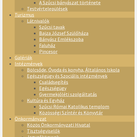
A Szűcsi bányászat története
Testvértelepülések
Turizmus
Látnivalók
Szűcsi tavak
Bajza József Szülőháza
Bányász Emlékszoba
Faluház
Pincesor
Galériák
Intézmények
Bölcsőde, Óvoda és konyha, Általános Iskola
Egészségügy és Szociális intézmények
Családsegítés
Egészségügy
Gyermekjóléti szolgáltatás
Kultúra és Egyház
Szűcsi Római Katolikus templom
Közösségi Színtér és Könyvtár
Önkormányzat
Közös Önkormányzati Hivatal
Tisztségviselők