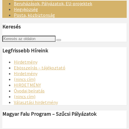
Beruházások, Pályázatok, EU-projektek
Hegyközség
Posta, közbiztonság
Keresés
Legfrissebb Híreink
Hirdetmény
Ebösszeírás – tájékoztató
Hirdetmény
(nincs cím)
HIRDETMÉNY
Óvodai beíratás
(nincs cím)
Választási hirdetmény
Magyar Falu Program – Szűcsi Pályázatok