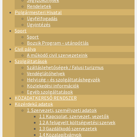
Jegyzőkönyvek
Rendeletek
Polgármesteri Hivatal
Ügyfélfogadás
Ügyintézés
Sport
Sport
Bozsik Program – utánpótlás
Civil pálya
A működő civil szervezeteink
Szolgáltatások
Szálláslehetőségek / Falusi turizmus
Vendéglátóhelyek
Helyi cég – és szolgáltatáshegyzék
Közlekedési információk
Egyéb szolgáltatások
KÖZADATKERESŐ RENDSZER
Közérdekű adatok
1. Szervezeti, személyzeti adatok
1.1 Kapcsolat, szervezet, vezetők
1.2 A felügyelt költségvetési szervek
1.3 Gazdálkodó szervezetek
1.4 Közalapítványok