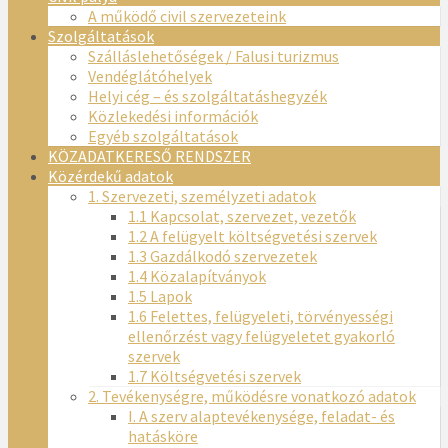
A működő civil szervezeteink
Szolgáltatások
Szálláslehetőségek / Falusi turizmus
Vendéglátóhelyek
Helyi cég – és szolgáltatáshegyzék
Közlekedési információk
Egyéb szolgáltatások
KÖZADATKERESŐ RENDSZER
Közérdekű adatok
1. Szervezeti, személyzeti adatok
1.1 Kapcsolat, szervezet, vezetők
1.2 A felügyelt költségvetési szervek
1.3 Gazdálkodó szervezetek
1.4 Közalapítványok
1.5 Lapok
1.6 Felettes, felügyeleti, törvényességi
ellenőrzést vagy felügyeletet gyakorló
szervek
1.7 Költségvetési szervek
2. Tevékenységre, működésre vonatkozó adatok
I. A szerv alaptevékenysége, feladat- és
hatásköre