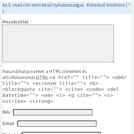
Az E-mail cím nem kerül nyilvánosságra . Kötelező kitölteni ( *
) .
Hozzászólás
*
Használhatja ezeket a HTML címkéket és
attribútumokat:
HTML
<a href="" title=""> <abbr
title=""> <acronym title=""> <b>
<blockquote cite=""> <cite> <code> <del
datetime=""> <em> <i> <q cite=""> <s>
<strike> <strong>
Név
*
Email
*