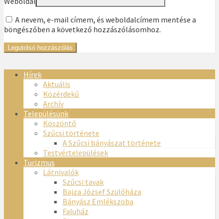
Weboldal
A nevem, e-mail címem, és weboldalcímem mentése a
böngészőben a következő hozzászólásomhoz.
Hírek
Aktuális
Közérdekű
Archív
Településünk
Köszöntő
Szűcsi története
A Szűcsi bányászat története
Testvértelepülések
Turizmus
Látnivalók
Szűcsi tavak
Bajza József Szülőháza
Bányász Emlékszoba
Faluház