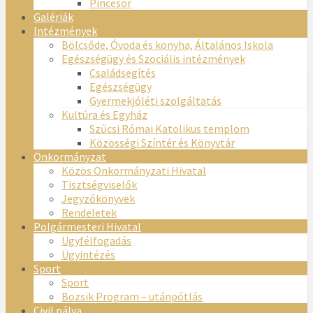
Pincesor
Galériák
Intézmények
Bölcsőde, Óvoda és konyha, Általános Iskola
Egészségügy és Szociális intézmények
Családsegítés
Egészségügy
Gyermekjóléti szolgáltatás
Kultúra és Egyház
Szűcsi Római Katolikus templom
Közösségi Színtér és Könyvtár
Önkormányzat
Közös Önkormányzati Hivatal
Tisztségviselők
Jegyzőkönyvek
Rendeletek
Polgármesteri Hivatal
Ügyfélfogadás
Ügyintézés
Sport
Sport
Bozsik Program – utánpótlás
Civil pálya