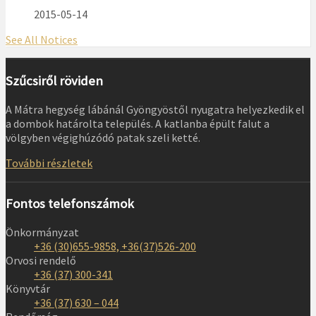
2015-05-14
See All Notices
Szűcsiről röviden
A Mátra hegység lábánál Gyöngyöstől nyugatra helyezkedik el
a dombok határolta település. A katlanba épült falut a
völgyben végighúzódó patak szeli ketté.
További részletek
Fontos telefonszámok
Önkormányzat
+36 (30)655-9858, +36(37)526-200
Orvosi rendelő
+36 (37) 300-341
Könyvtár
+36 (37) 630 – 044