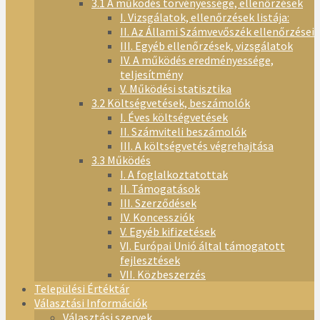
3.1 A működés törvényessége, ellenőrzések
I. Vizsgálatok, ellenőrzések listája:
II. Az Állami Számvevőszék ellenőrzései
III. Egyéb ellenőrzések, vizsgálatok
IV. A működés eredményessége,
teljesítmény
V. Működési statisztika
3.2 Költségvetések, beszámolók
I. Éves költségvetések
II. Számviteli beszámolók
III. A költségvetés végrehajtása
3.3 Működés
I. A foglalkoztatottak
II. Támogatások
III. Szerződések
IV. Koncessziók
V. Egyéb kifizetések
VI. Európai Unió által támogatott
fejlesztések
VII. Közbeszerzés
Települési Értéktár
Választási Információk
Választási szervek