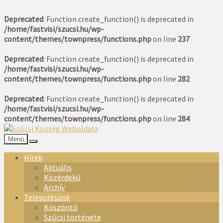
Deprecated
: Function create_function() is deprecated in
/home/fastvisi/szucsi.hu/wp-
content/themes/townpress/functions.php
on line
237
Deprecated
: Function create_function() is deprecated in
/home/fastvisi/szucsi.hu/wp-
content/themes/townpress/functions.php
on line
282
Deprecated
: Function create_function() is deprecated in
/home/fastvisi/szucsi.hu/wp-
content/themes/townpress/functions.php
on line
284
Menü
Hírek
Aktuális
Közérdekű
Archív
Településünk
Köszöntő
Szűcsi története