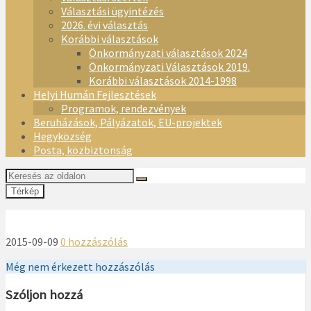
Választási ügyintézés
2026. évi választás
Korábbi választások
Önkormányzati választások 2024
Önkormányzati Választások 2019.
Korábbi választások 2014-1998
Helyi Humán Fejlesztések
Programok, rendezvények
Beruházások, Pályázatok, EU-projektek
Hegyközség
Posta, közbiztonság
Térkép
2015-09-09
0 hozzászólás
Még nem érkezett hozzászólás
Szóljon hozzá