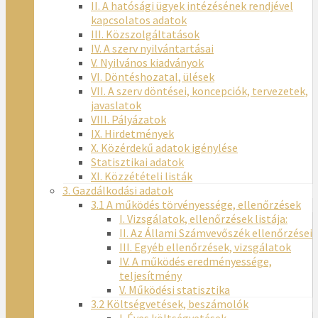
II. A hatósági ügyek intézésének rendjével
kapcsolatos adatok
III. Közszolgáltatások
IV. A szerv nyilvántartásai
V. Nyilvános kiadványok
VI. Döntéshozatal, ülések
VII. A szerv döntései, koncepciók, tervezetek,
javaslatok
VIII. Pályázatok
IX. Hirdetmények
X. Közérdekű adatok igénylése
Statisztikai adatok
XI. Közzétételi listák
3. Gazdálkodási adatok
3.1 A működés törvényessége, ellenőrzések
I. Vizsgálatok, ellenőrzések listája:
II. Az Állami Számvevőszék ellenőrzései
III. Egyéb ellenőrzések, vizsgálatok
IV. A működés eredményessége,
teljesítmény
V. Működési statisztika
3.2 Költségvetések, beszámolók