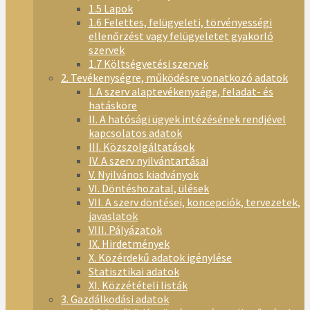
1.5 Lapok
1.6 Felettes, felügyeleti, törvényességi
ellenőrzést vagy felügyeletet gyakorló
szervek
1.7 Költségvetési szervek
2. Tevékenységre, működésre vonatkozó adatok
I. A szerv alaptevékenysége, feladat- és
hatásköre
II. A hatósági ügyek intézésének rendjével
kapcsolatos adatok
III. Közszolgáltatások
IV. A szerv nyilvántartásai
V. Nyilvános kiadványok
VI. Döntéshozatal, ülések
VII. A szerv döntései, koncepciók, tervezetek,
javaslatok
VIII. Pályázatok
IX. Hirdetmények
X. Közérdekű adatok igénylése
Statisztikai adatok
XI. Közzétételi listák
3. Gazdálkodási adatok