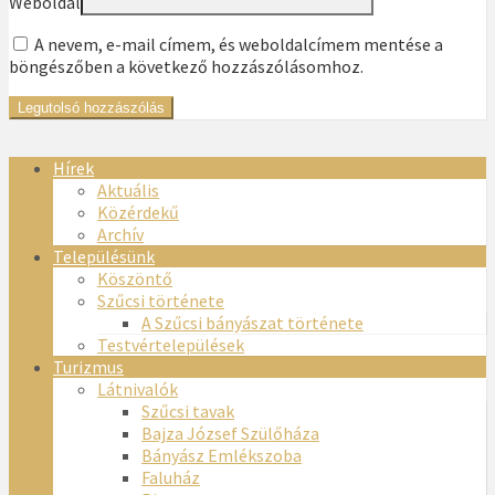
Weboldal
A nevem, e-mail címem, és weboldalcímem mentése a
böngészőben a következő hozzászólásomhoz.
Hírek
Aktuális
Közérdekű
Archív
Településünk
Köszöntő
Szűcsi története
A Szűcsi bányászat története
Testvértelepülések
Turizmus
Látnivalók
Szűcsi tavak
Bajza József Szülőháza
Bányász Emlékszoba
Faluház