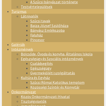
A Szűcsi bányászat története
Testvértelepülések
Turizmus
Látnivalók
Szűcsi tavak
Bajza József Szülőháza
Bányász Emlékszoba
Faluház
Pincesor
Galériák
Intézmények
Bölcsőde, Óvoda és konyha, Általános Iskola
Egészségügy és Szociális intézmények
Családsegítés
Egészségügy
Gyermekjóléti szolgáltatás
Kultúra és Egyház
Szűcsi Római Katolikus templom
Közösségi Színtér és Könyvtár
Önkormányzat
Közös Önkormányzati Hivatal
Tisztségviselők