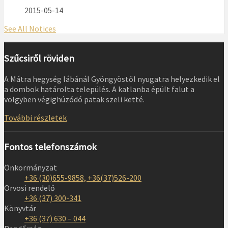
2015-05-14
See All Notices
Szűcsiről röviden
A Mátra hegység lábánál Gyöngyöstől nyugatra helyezkedik el
a dombok határolta település. A katlanba épült falut a
völgyben végighúzódó patak szeli ketté.
További részletek
Fontos telefonszámok
Önkormányzat
+36 (30)655-9858, +36(37)526-200
Orvosi rendelő
+36 (37) 300-341
Könyvtár
+36 (37) 630 – 044