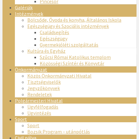
Pincesor
Galériák
Intézmények
Bölcsőde, Óvoda és konyha, Általános Iskola
Egészségügy és Szociális intézmények
Családsegítés
Egészségügy
Gyermekjóléti szolgáltatás
Kultúra és Egyház
Szűcsi Római Katolikus templom
Közösségi Színtér és Könyvtár
Önkormányzat
Közös Önkormányzati Hivatal
Tisztségviselők
Jegyzőkönyvek
Rendeletek
Polgármesteri Hivatal
Ügyfélfogadás
Ügyintézés
Sport
Sport
Bozsik Program – utánpótlás
Civil pálya