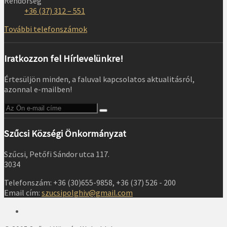
Rendőrség
+36 (37) 312 – 551
További telefonszámok
Iratkozzon fel Hírlevelünkre!
Értesüljön minden, a faluval kapcsolatos aktualitásról,
azonnal e-mailben!
Szűcsi Községi Önkormányzat
Szűcsi, Petőfi Sándor utca 117.
3034
Telefonszám: +36 (30)655-9858, +36 (37) 526 - 200
Email cím:
szucsipolghiv@gmail.com