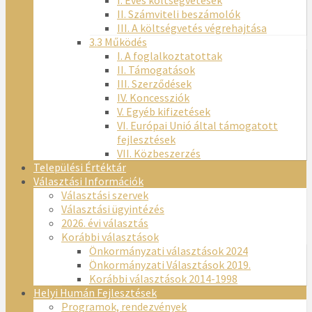
I. Éves költségvetések
II. Számviteli beszámolók
III. A költségvetés végrehajtása
3.3 Működés
I. A foglalkoztatottak
II. Támogatások
III. Szerződések
IV. Koncessziók
V. Egyéb kifizetések
VI. Európai Unió által támogatott
fejlesztések
VII. Közbeszerzés
Települési Értéktár
Választási Információk
Választási szervek
Választási ügyintézés
2026. évi választás
Korábbi választások
Önkormányzati választások 2024
Önkormányzati Választások 2019.
Korábbi választások 2014-1998
Helyi Humán Fejlesztések
Programok, rendezvények