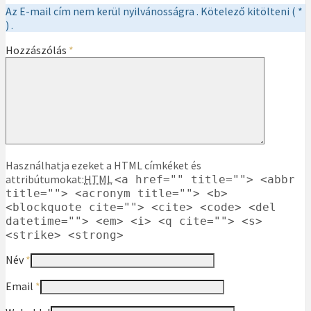
Az E-mail cím nem kerül nyilvánosságra . Kötelező kitölteni ( *
) .
Hozzászólás
*
Használhatja ezeket a HTML címkéket és
attribútumokat:
HTML
<a href="" title=""> <abbr
title=""> <acronym title=""> <b>
<blockquote cite=""> <cite> <code> <del
datetime=""> <em> <i> <q cite=""> <s>
<strike> <strong>
Név
*
Email
*