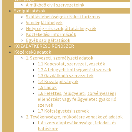
A működő civil szervezeteink
Szolgáltatások
Szálláslehetőségek / Falusi turizmus
Vendéglátóhelyek
Helyi cég – és szolgáltatáshegyzék
Közlekedési információk
Egyéb szolgáltatások
KÖZADATKERESŐ RENDSZER
Közérdekű adatok
1. Szervezeti, személyzeti adatok
1.1 Kapcsolat, szervezet, vezetők
1.2 A felügyelt költségvetési szervek
1.3 Gazdálkodó szervezetek
1.4 Közalapítványok
1.5 Lapok
1.6 Felettes, felügyeleti, törvényességi
ellenőrzést vagy felügyeletet gyakorló
szervek
1.7 Költségvetési szervek
2. Tevékenységre, működésre vonatkozó adatok
I. A szerv alaptevékenysége, feladat- és
hatásköre