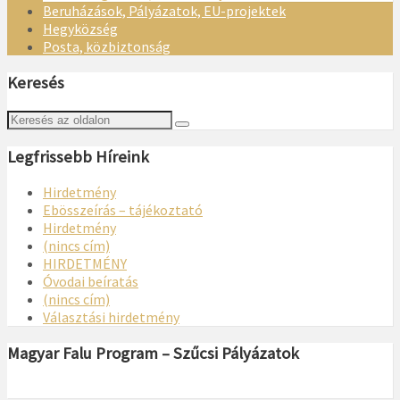
Beruházások, Pályázatok, EU-projektek
Hegyközség
Posta, közbiztonság
Keresés
Legfrissebb Híreink
Hirdetmény
Ebösszeírás – tájékoztató
Hirdetmény
(nincs cím)
HIRDETMÉNY
Óvodai beíratás
(nincs cím)
Választási hirdetmény
Magyar Falu Program – Szűcsi Pályázatok