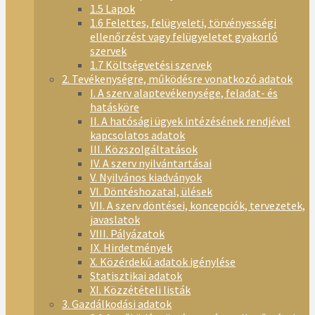
1.5 Lapok
1.6 Felettes, felügyeleti, törvényességi
ellenőrzést vagy felügyeletet gyakorló
szervek
1.7 Költségvetési szervek
2. Tevékenységre, működésre vonatkozó adatok
I. A szerv alaptevékenysége, feladat- és
hatásköre
II. A hatósági ügyek intézésének rendjével
kapcsolatos adatok
III. Közszolgáltatások
IV. A szerv nyilvántartásai
V. Nyilvános kiadványok
VI. Döntéshozatal, ülések
VII. A szerv döntései, koncepciók, tervezetek,
javaslatok
VIII. Pályázatok
IX. Hirdetmények
X. Közérdekű adatok igénylése
Statisztikai adatok
XI. Közzétételi listák
3. Gazdálkodási adatok