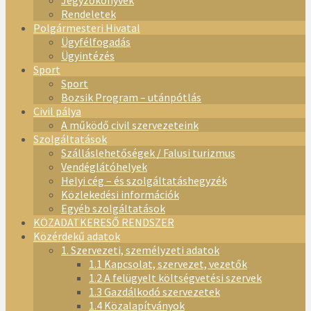
Jegyzőkönyvek
Rendeletek
Polgármesteri Hivatal
Ügyfélfogadás
Ügyintézés
Sport
Sport
Bozsik Program – utánpótlás
Civil pálya
A működő civil szervezeteink
Szolgáltatások
Szálláslehetőségek / Falusi turizmus
Vendéglátóhelyek
Helyi cég – és szolgáltatáshegyzék
Közlekedési információk
Egyéb szolgáltatások
KÖZADATKERESŐ RENDSZER
Közérdekű adatok
1. Szervezeti, személyzeti adatok
1.1 Kapcsolat, szervezet, vezetők
1.2 A felügyelt költségvetési szervek
1.3 Gazdálkodó szervezetek
1.4 Közalapítványok