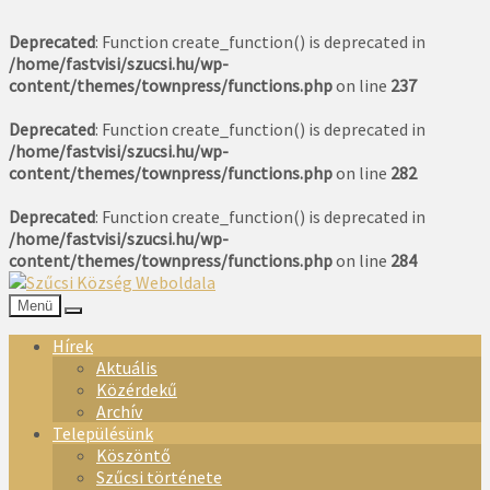
Deprecated
: Function create_function() is deprecated in
/home/fastvisi/szucsi.hu/wp-
content/themes/townpress/functions.php
on line
237
Deprecated
: Function create_function() is deprecated in
/home/fastvisi/szucsi.hu/wp-
content/themes/townpress/functions.php
on line
282
Deprecated
: Function create_function() is deprecated in
/home/fastvisi/szucsi.hu/wp-
content/themes/townpress/functions.php
on line
284
Menü
Hírek
Aktuális
Közérdekű
Archív
Településünk
Köszöntő
Szűcsi története