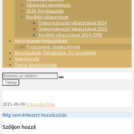
Választási ügyintézés
2026. évi választás
Korábbi választások
Önkormányzati választások 2024
Önkormányzati Választások 2019.
Korábbi választások 2014-1998
Helyi Humán Fejlesztések
Programok, rendezvények
Beruházások, Pályázatok, EU-projektek
Hegyközség
Posta, közbiztonság
Térkép
2015-09-09
0 hozzászólás
Még nem érkezett hozzászólás
Szóljon hozzá