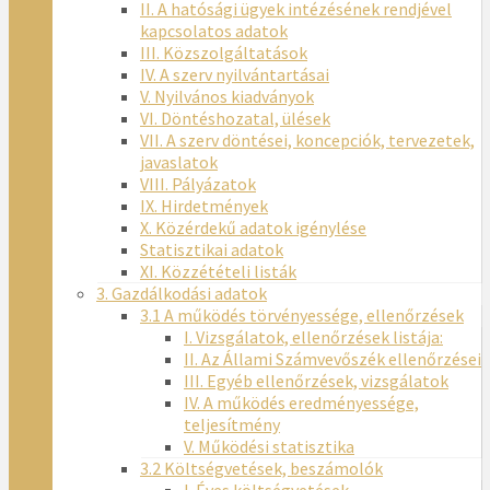
II. A hatósági ügyek intézésének rendjével
kapcsolatos adatok
III. Közszolgáltatások
IV. A szerv nyilvántartásai
V. Nyilvános kiadványok
VI. Döntéshozatal, ülések
VII. A szerv döntései, koncepciók, tervezetek,
javaslatok
VIII. Pályázatok
IX. Hirdetmények
X. Közérdekű adatok igénylése
Statisztikai adatok
XI. Közzétételi listák
3. Gazdálkodási adatok
3.1 A működés törvényessége, ellenőrzések
I. Vizsgálatok, ellenőrzések listája:
II. Az Állami Számvevőszék ellenőrzései
III. Egyéb ellenőrzések, vizsgálatok
IV. A működés eredményessége,
teljesítmény
V. Működési statisztika
3.2 Költségvetések, beszámolók