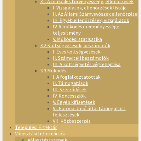
3.1 A működés törvényessége, ellenőrzések
I. Vizsgálatok, ellenőrzések listája:
II. Az Állami Számvevőszék ellenőrzései
III. Egyéb ellenőrzések, vizsgálatok
IV. A működés eredményessége,
teljesítmény
V. Működési statisztika
3.2 Költségvetések, beszámolók
I. Éves költségvetések
II. Számviteli beszámolók
III. A költségvetés végrehajtása
3.3 Működés
I. A foglalkoztatottak
II. Támogatások
III. Szerződések
IV. Koncessziók
V. Egyéb kifizetések
VI. Európai Unió által támogatott
fejlesztések
VII. Közbeszerzés
Települési Értéktár
Választási Információk
Választási szervek