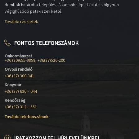
dombok határolta település. A katlanba épült falut a völgyben
végighúzódó patak szeli ketté.
További részletek
FONTOS TELEFONSZÁMOK
Önkormányzat
+36 (30)655-9858, +36(37)526-200
Orvosi rendelő
+36 (37) 300-341
Könyvtár
+36 (37) 630 – 044
Rendőrség
+36 (37) 312 – 551
További telefonszámok
IRATKOZZON FEL HÍRLEVELÜNKRE!