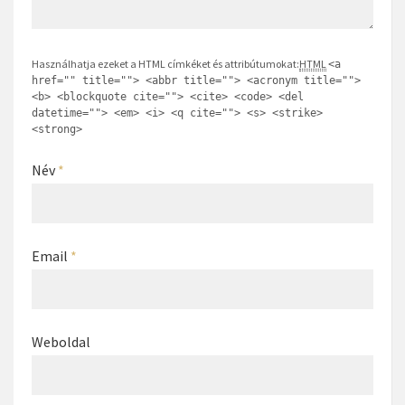
Használhatja ezeket a HTML címkéket és attribútumokat:
HTML
<a
href="" title=""> <abbr title=""> <acronym title="">
<b> <blockquote cite=""> <cite> <code> <del
datetime=""> <em> <i> <q cite=""> <s> <strike>
<strong>
Név
*
Email
*
Weboldal