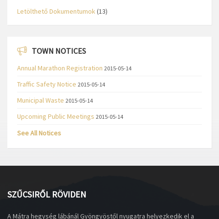
Letölthető Dokumentumok
(13)
TOWN NOTICES
Annual Marathon Registration
2015-05-14
Traffic Safety Notice
2015-05-14
Municipal Waste
2015-05-14
Upcoming Public Meetings
2015-05-14
See All Notices
SZŰCSIRŐL RÖVIDEN
A Mátra hegység lábánál Gyöngyöstől nyugatra helyezkedik el a