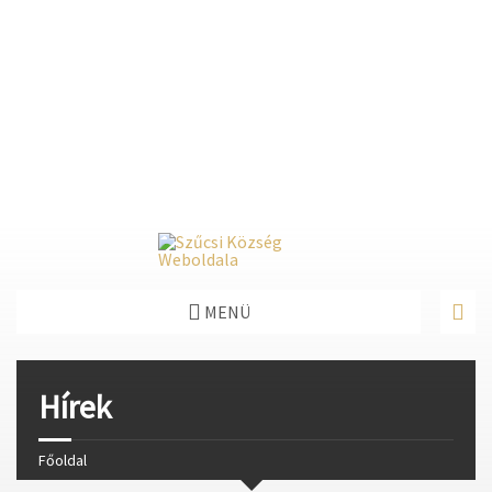
Deprecated
: Function create_function() is deprecated in
/home/fastvisi/szucsi.hu/wp-
content/themes/townpress/functions.php
on line
237
Deprecated
: Function create_function() is deprecated in
/home/fastvisi/szucsi.hu/wp-
content/themes/townpress/functions.php
on line
282
Deprecated
: Function create_function() is deprecated in
/home/fastvisi/szucsi.hu/wp-
content/themes/townpress/functions.php
on line
284
MENÜ
Hírek
Főoldal