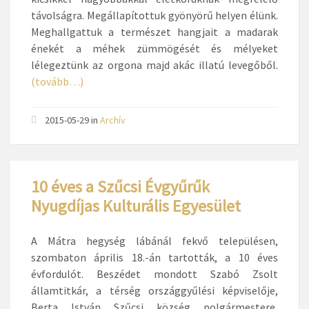
távolságra. Megállapítottuk gyönyörű helyen élünk.
Meghallgattuk a természet hangjait a madarak
énekét a méhek zümmögését és mélyeket
lélegeztünk az orgona majd akác illatú levegőből.
(tovább…)
2015-05-29
in
Archív
10 éves a Szűcsi Évgyűrűk
Nyugdíjas Kulturális Egyesület
A Mátra hegység lábánál fekvő településen,
szombaton április 18.-án tartották, a 10 éves
évfordulót. Beszédet mondott Szabó Zsolt
államtitkár, a térség országgyűlési képviselője,
Berta István Szűcsi község polgármestere,