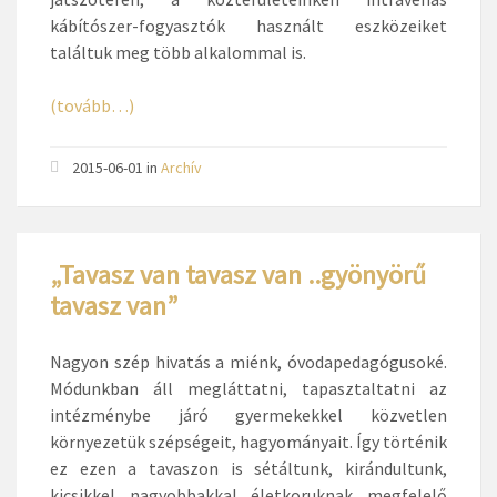
kábítószer-fogyasztók használt eszközeiket
találtuk meg több alkalommal is.
(tovább…)
2015-06-01
in
Archív
„Tavasz van tavasz van ..gyönyörű
tavasz van”
Nagyon szép hivatás a miénk, óvodapedagógusoké.
Módunkban áll megláttatni, tapasztaltatni az
intézménybe járó gyermekekkel közvetlen
környezetük szépségeit, hagyományait. Így történik
ez ezen a tavaszon is sétáltunk, kirándultunk,
kicsikkel nagyobbakkal életkoruknak megfelelő