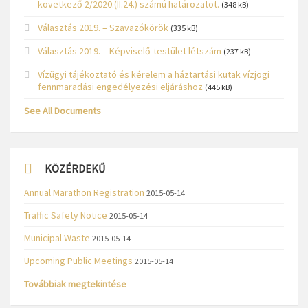
következő 2/2020.(II.24.) számú határozatot.
(348 kB)
Választás 2019. – Szavazókörök
(335 kB)
Választás 2019. – Képviselő-testület létszám
(237 kB)
Vízügyi tájékoztató és kérelem a háztartási kutak vízjogi
fennmaradási engedélyezési eljáráshoz
(445 kB)
See All Documents
KÖZÉRDEKŰ
Annual Marathon Registration
2015-05-14
Traffic Safety Notice
2015-05-14
Municipal Waste
2015-05-14
Upcoming Public Meetings
2015-05-14
Továbbiak megtekintése