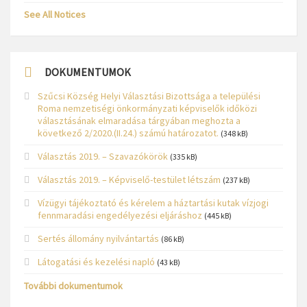
See All Notices
DOKUMENTUMOK
Szűcsi Község Helyi Választási Bizottsága a települési
Roma nemzetiségi önkormányzati képviselők időközi
választásának elmaradása tárgyában meghozta a
következő 2/2020.(II.24.) számú határozatot.
(348 kB)
Választás 2019. – Szavazókörök
(335 kB)
Választás 2019. – Képviselő-testület létszám
(237 kB)
Vízügyi tájékoztató és kérelem a háztartási kutak vízjogi
fennmaradási engedélyezési eljáráshoz
(445 kB)
Sertés állomány nyilvántartás
(86 kB)
Látogatási és kezelési napló
(43 kB)
További dokumentumok