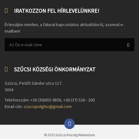
IRATKOZZON FEL HÍRLEVELÜNKRE!
Értesüljön minden, a faluval kapcsolatos aktualitásról, azonnal e-
mailben!
SZŰCSI KÖZSÉGI ÖNKORMÁNYZAT
Szűcsi, Petőfi Sándor utca 117.
3034
Telefonszám: +36 (30)655-9858, +36 (37) 526 - 200
Email cím:
szucsipolghiv@gmail.com
© 2015 Szűcsi Község Weboldala