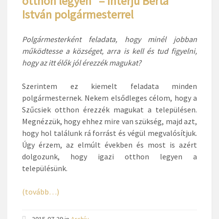
otthon legyen” – Interjú Berta
István polgármesterrel
Polgármesterként feladata, hogy minél jobban
működtesse a községet, arra is kell és tud figyelni,
hogy az itt élők jól érezzék magukat?
Szerintem ez kiemelt feladata minden
polgármesternek. Nekem elsődleges célom, hogy a
Szűcsiek otthon érezzék magukat a településen.
Megnézzük, hogy ehhez mire van szükség, majd azt,
hogy hol találunk rá forrást és végül megvalósítjuk.
Úgy érzem, az elmúlt években és most is azért
dolgozunk, hogy igazi otthon legyen a
településünk.
(tovább…)