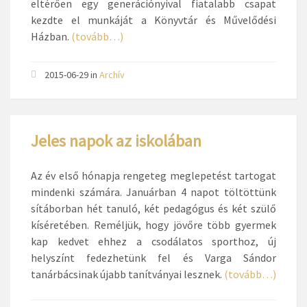
eltérően egy generációnyival fiatalabb csapat
kezdte el munkáját a Könyvtár és Művelődési
Házban.
(tovább…)
2015-06-29
in
Archív
Jeles napok az iskolában
Az év első hónapja rengeteg meglepetést tartogat
mindenki számára. Januárban 4 napot töltöttünk
sítáborban hét tanuló, két pedagógus és két szülő
kíséretében. Reméljük, hogy jövőre több gyermek
kap kedvet ehhez a csodálatos sporthoz, új
helyszínt fedezhetünk fel és Varga Sándor
tanárbácsinak újabb tanítványai lesznek.
(tovább…)