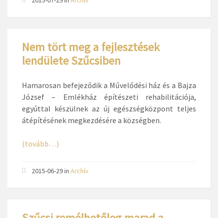
2015-07-29
in
Archív
Nem tört meg a fejlesztések
lendülete Szűcsiben
Hamarosan befejeződik a Művelődési ház és a Bajza
József – Emlékház építészeti rehabilitációja,
egyúttal készülnek az új egészségközpont teljes
átépítésének megkezdésére a községben.
(tovább…)
2015-06-29
in
Archív
Szűcsi remélhetőleg marad a