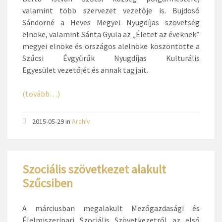
valamint több szervezet vezetője is. Bujdosó
Sándorné a Heves Megyei Nyugdíjas szövetség
elnöke, valamint Sánta Gyula az „Életet az éveknek”
megyei elnöke és országos alelnöke köszöntötte a
Szűcsi Évgyűrűk Nyugdíjas Kulturális
Egyesület vezetőjét és annak tagjait.
(tovább…)
2015-05-29
in
Archív
Szociális szövetkezet alakult
Szűcsiben
A márciusban megalakult Mezőgazdasági és
Élelmiszeripari Szociális Szövetkezetről az első