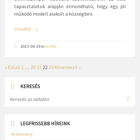
tapasztalatok alapján elmondható, hogy egy jól
működő modell alakult a községben.
(tovább…)
2015-04-29
in
Archív
« Előző
1
…
20
21
22
23
Következő »
KERESÉS
LEGFRISSEBB HÍREINK
Hirdetmény