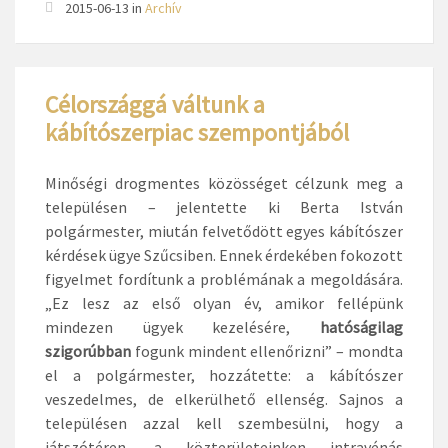
2015-06-13
in
Archív
Célországgá váltunk a
kábítószerpiac szempontjából
Minőségi drogmentes közösséget célzunk meg a
településen – jelentette ki Berta István
polgármester, miután felvetődött egyes kábítószer
kérdések ügye Szűcsiben. Ennek érdekében fokozott
figyelmet fordítunk a problémának a megoldására.
„Ez lesz az első olyan év, amikor fellépünk
mindezen ügyek kezelésére,
hatóságilag
szigorúbban
fogunk mindent ellenőrizni” – mondta
el a polgármester, hozzátette: a kábítószer
veszedelmes, de elkerülhető ellenség. Sajnos a
településen azzal kell szembesülni, hogy a
játszótéren, a közterületeinken intravénás