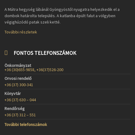
A Mátra hegység lábánál Gyöngyöstől nyugatra helyezkedik el a
dombok határolta település. A katlanba épült falut a völgyben
végighúzódó patak szeli ketté.
További részletek
FONTOS TELEFONSZÁMOK
Önkormányzat
+36 (30)655-9858, +36(37)526-200
Orvosi rendelő
+36 (37) 300-341
Könyvtár
+36 (37) 630 – 044
Rendőrség
+36 (37) 312 – 551
További telefonszámok