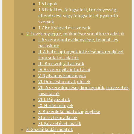
1.5 Lapok
1.6 Felettes, felügyeleti, törvényességi
ellenőrzést vagy felügyeletet gyakorló
szervek
1.7 Költségvetési szervek
2. Tevékenységre, működésre vonatkozó adatok
I. A szerv alaptevékenysége, feladat- és
hatásköre
II. A hatósági ügyek intézésének rendjével
kapcsolatos adatok
III. Közszolgáltatások
IV. A szerv nyilvántartásai
V. Nyilvános kiadványok
VI. Döntéshozatal, ülések
VII. A szerv döntései, koncepciók, tervezetek,
javaslatok
VIII. Pályázatok
IX. Hirdetmények
X. Közérdekű adatok igénylése
Statisztikai adatok
XI. Közzétételi listák
3. Gazdálkodási adatok