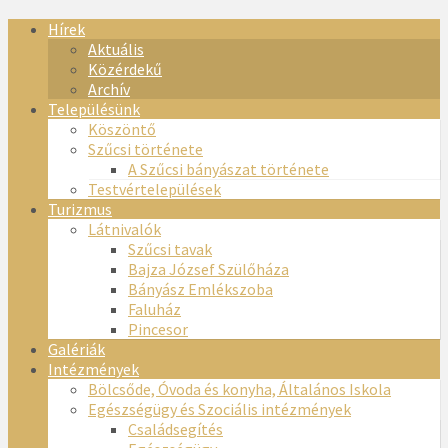
Hírek
Aktuális
Közérdekű
Archív
Településünk
Köszöntő
Szűcsi története
A Szűcsi bányászat története
Testvértelepülések
Turizmus
Látnivalók
Szűcsi tavak
Bajza József Szülőháza
Bányász Emlékszoba
Faluház
Pincesor
Galériák
Intézmények
Bölcsőde, Óvoda és konyha, Általános Iskola
Egészségügy és Szociális intézmények
Családsegítés