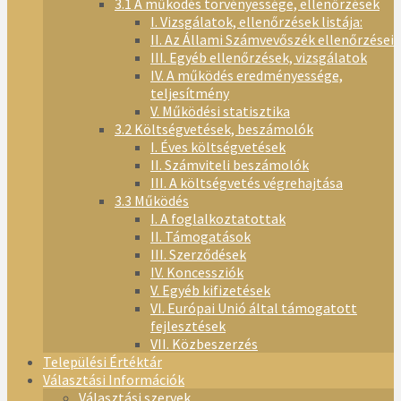
3.1 A működés törvényessége, ellenőrzések
I. Vizsgálatok, ellenőrzések listája:
II. Az Állami Számvevőszék ellenőrzései
III. Egyéb ellenőrzések, vizsgálatok
IV. A működés eredményessége,
teljesítmény
V. Működési statisztika
3.2 Költségvetések, beszámolók
I. Éves költségvetések
II. Számviteli beszámolók
III. A költségvetés végrehajtása
3.3 Működés
I. A foglalkoztatottak
II. Támogatások
III. Szerződések
IV. Koncessziók
V. Egyéb kifizetések
VI. Európai Unió által támogatott
fejlesztések
VII. Közbeszerzés
Települési Értéktár
Választási Információk
Választási szervek