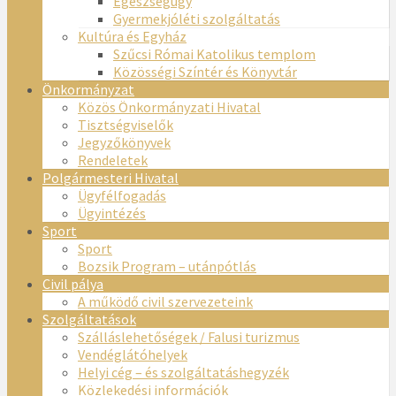
Egészségügy
Gyermekjóléti szolgáltatás
Kultúra és Egyház
Szűcsi Római Katolikus templom
Közösségi Színtér és Könyvtár
Önkormányzat
Közös Önkormányzati Hivatal
Tisztségviselők
Jegyzőkönyvek
Rendeletek
Polgármesteri Hivatal
Ügyfélfogadás
Ügyintézés
Sport
Sport
Bozsik Program – utánpótlás
Civil pálya
A működő civil szervezeteink
Szolgáltatások
Szálláslehetőségek / Falusi turizmus
Vendéglátóhelyek
Helyi cég – és szolgáltatáshegyzék
Közlekedési információk