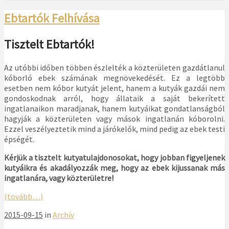
Ebtartók Felhívása
Tisztelt Ebtartók!
Az utóbbi időben többen észlelték a közterületen gazdátlanul
kóborló ebek számának megnövekedését. Ez a legtöbb
esetben nem kóbor kutyát jelent, hanem a kutyák gazdái nem
gondoskodnak arról, hogy állataik a saját bekerített
ingatlanaikon maradjanak, hanem kutyáikat gondatlanságból
hagyják a közterületen vagy mások ingatlanán kóborolni.
Ezzel veszélyeztetik mind a járókelők, mind pedig az ebek testi
épségét.
Kérjük a tisztelt kutyatulajdonosokat, hogy jobban figyeljenek
kutyáikra és akadályozzák meg, hogy az ebek kijussanak más
ingatlanára, vagy közterületre!
(tovább…)
2015-09-15
in
Archív