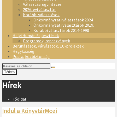
Választási ügyintézés
2026. évi választás
Korábbi választások
Önkormányzati választások 2024
Önkormányzati Választások 2019.
Korábbi választások 2014-1998
Helyi Humán Fejlesztések
Programok, rendezvények
Beruházások, Pályázatok, EU-projektek
Hegyközség
Posta, közbiztonság
Térkép
Hírek
Főoldal
Indul a KönyvtárMozi