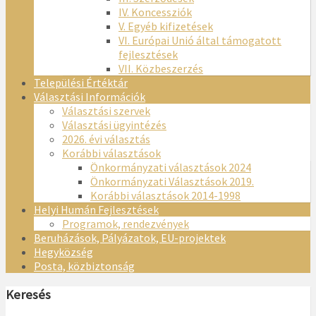
IV. Koncessziók
V. Egyéb kifizetések
VI. Európai Unió által támogatott
fejlesztések
VII. Közbeszerzés
Települési Értéktár
Választási Információk
Választási szervek
Választási ügyintézés
2026. évi választás
Korábbi választások
Önkormányzati választások 2024
Önkormányzati Választások 2019.
Korábbi választások 2014-1998
Helyi Humán Fejlesztések
Programok, rendezvények
Beruházások, Pályázatok, EU-projektek
Hegyközség
Posta, közbiztonság
Keresés