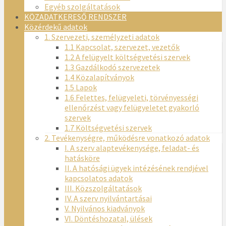
Egyéb szolgáltatások
KÖZADATKERESŐ RENDSZER
Közérdekű adatok
1. Szervezeti, személyzeti adatok
1.1 Kapcsolat, szervezet, vezetők
1.2 A felügyelt költségvetési szervek
1.3 Gazdálkodó szervezetek
1.4 Közalapítványok
1.5 Lapok
1.6 Felettes, felügyeleti, törvényességi
ellenőrzést vagy felügyeletet gyakorló
szervek
1.7 Költségvetési szervek
2. Tevékenységre, működésre vonatkozó adatok
I. A szerv alaptevékenysége, feladat- és
hatásköre
II. A hatósági ügyek intézésének rendjével
kapcsolatos adatok
III. Közszolgáltatások
IV. A szerv nyilvántartásai
V. Nyilvános kiadványok
VI. Döntéshozatal, ülések