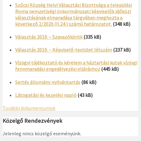
Szűcsi Község Helyi Választási Bizottsága a települési
Roma nemzetiségi önkormányzati képviselők időközi
választásának elmaradása tárgyában meghozta a
következő 2/2020.(II.24.) számú határozatot.
(348 kB)
Választás 2019. – Szavazókörök
(335 kB)
Választás 2019. – Képviselő-testület létszám
(237 kB)
Vízügyi tájékoztató és kérelem a háztartási kutak vízjogi
fennmaradási engedélyezési eljáráshoz
(445 kB)
Sertés állomány nyilvántartás
(86 kB)
Látogatási és kezelési napló
(43 kB)
További dokumentumok
Közelgő Rendezvények
Jelenleg nincs közelgő eseményünk.