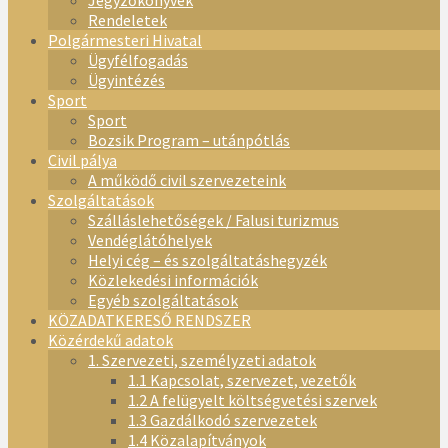
Jegyzőkönyvek
Rendeletek
Polgármesteri Hivatal
Ügyfélfogadás
Ügyintézés
Sport
Sport
Bozsik Program – utánpótlás
Civil pálya
A működő civil szervezeteink
Szolgáltatások
Szálláslehetőségek / Falusi turizmus
Vendéglátóhelyek
Helyi cég – és szolgáltatáshegyzék
Közlekedési információk
Egyéb szolgáltatások
KÖZADATKERESŐ RENDSZER
Közérdekű adatok
1. Szervezeti, személyzeti adatok
1.1 Kapcsolat, szervezet, vezetők
1.2 A felügyelt költségvetési szervek
1.3 Gazdálkodó szervezetek
1.4 Közalapítványok