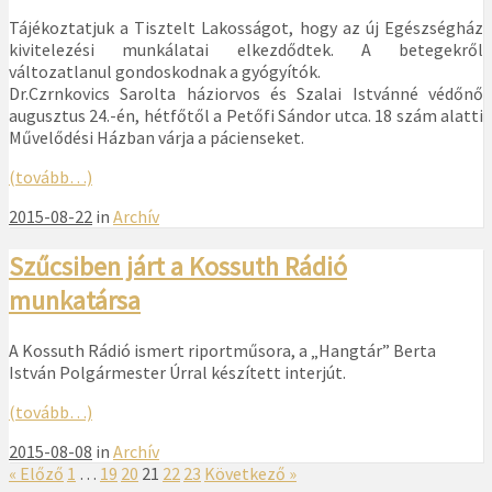
Tájékoztatjuk a Tisztelt Lakosságot, hogy az új Egészségház
kivitelezési munkálatai elkezdődtek. A betegekről
változatlanul gondoskodnak a gyógyítók.
Dr.Czrnkovics Sarolta háziorvos és Szalai Istvánné védőnő
augusztus 24.-én, hétfőtől a Petőfi Sándor utca. 18 szám alatti
Művelődési Házban várja a pácienseket.
(tovább…)
2015-08-22
in
Archív
Szűcsiben járt a Kossuth Rádió
munkatársa
A Kossuth Rádió ismert riportműsora, a „Hangtár” Berta
István Polgármester Úrral készített interjút.
(tovább…)
2015-08-08
in
Archív
« Előző
1
…
19
20
21
22
23
Következő »