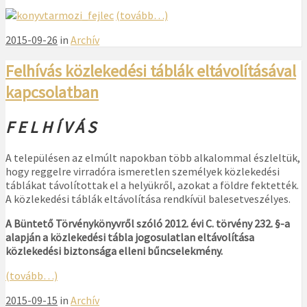
(tovább…)
2015-09-26
in
Archív
Felhívás közlekedési táblák eltávolításával
kapcsolatban
F E L H Í V Á S
A településen az elmúlt napokban több alkalommal észleltük,
hogy reggelre virradóra ismeretlen személyek közlekedési
táblákat távolítottak el a helyükről, azokat a földre fektették.
A közlekedési táblák eltávolítása rendkívül balesetveszélyes.
A Büntető Törvénykönyvről szóló 2012. évi C. törvény 232. §-a
alapján a közlekedési tábla jogosulatlan eltávolítása
közlekedési biztonsága elleni bűncselekmény.
(tovább…)
2015-09-15
in
Archív