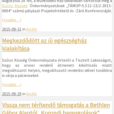
Augusztus 29.-én, a Művelődési Ház udvarában tartottuk meg a
Szűcsi Község
Önkormányzatának „TÁMOP-5.3.11-13/
2-2013-
0004″ számú pályázat Projektértékelő és -Záró Konferenciáját.
(tovább…)
2015-08-31
in
Archív
Megkezdődött az új egészségház
kialakítása
Szűcsi Község Önkormányzata értesíti a Tisztelt Lakosságot,
hogy az orvosi rendelő átmeneti kiköltözés miatt
megváltozott helyen, megváltozott rendelési idővel továbbra
is várja a pácienseket.
(tovább…)
2015-08-29
in
Archív
Vissza nem térítendő támogatás a Bethlen
Gábor Alaptól „Korondi barangolások”