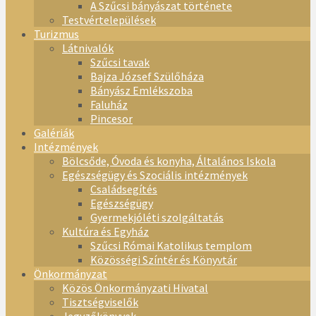
A Szűcsi bányászat története
Testvértelepülések
Turizmus
Látnivalók
Szűcsi tavak
Bajza József Szülőháza
Bányász Emlékszoba
Faluház
Pincesor
Galériák
Intézmények
Bölcsőde, Óvoda és konyha, Általános Iskola
Egészségügy és Szociális intézmények
Családsegítés
Egészségügy
Gyermekjóléti szolgáltatás
Kultúra és Egyház
Szűcsi Római Katolikus templom
Közösségi Színtér és Könyvtár
Önkormányzat
Közös Önkormányzati Hivatal
Tisztségviselők