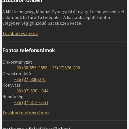
Szűcsiről röviden
A Mátra hegység lábánál Gyöngyöstől nyugatra helyezkedik el
a dombok határolta település. A katlanba épült falut a
völgyben végighúzódó patak szeli ketté.
További részletek
Fontos telefonszámok
Önkormányzat
+36 (30)655-9858, +36(37)526-200
Orvosi rendelő
+36 (37) 300-341
Könyvtár
+36 (37) 630 – 044
Rendőrség
+36 (37) 312 – 551
További telefonszámok