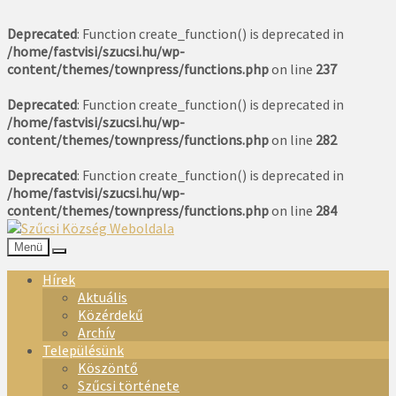
Deprecated
: Function create_function() is deprecated in
/home/fastvisi/szucsi.hu/wp-
content/themes/townpress/functions.php
on line
237
Deprecated
: Function create_function() is deprecated in
/home/fastvisi/szucsi.hu/wp-
content/themes/townpress/functions.php
on line
282
Deprecated
: Function create_function() is deprecated in
/home/fastvisi/szucsi.hu/wp-
content/themes/townpress/functions.php
on line
284
Menü
Hírek
Aktuális
Közérdekű
Archív
Településünk
Köszöntő
Szűcsi története