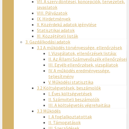
VII. A szerv döntései, koncepciók, tervezetek,
javaslatok
VIII. Pályázatok
IX. Hirdetmények
X. Közérdekű adatok igénylése
Statisztikai adatok
XI. Közzétételi listák
3. Gazdálkodási adatok
3.1 A működés törvényessége, ellenőrzések
I. Vizsgálatok, ellenőrzések listája:
II. Az Állami Számvevőszék ellenőrzései
III. Egyéb ellenőrzések, vizsgálatok
IV. A működés eredményessége,
teljesítmény
V. Működési statisztika
3.2 Költségvetések, beszámolók
I. Éves költségvetések
II. Számviteli beszámolók
III. A költségvetés végrehajtása
3.3 Működés
I. A foglalkoztatottak
II. Támogatások
III. Szerződések